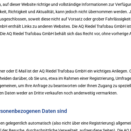
f dieser Website richtige und vollständige Informationen zur Verfügun
keit, Richtigkeit und Aktualität, kann jedoch nicht übernommen werden. 
 ausgeschlossen, soweit diese nicht auf Vorsatz oder grober Fahrlässigke
GmbH enthält Links zu anderen Websites. Die AQ Riedel Trafobau GmbH ist 
n. Die AQ Riedel Trafobau GmbH behält sich das Recht vor, ohne vorheri
r oder E-Mail ist der AQ Riedel Trafobau GmbH ein wichtiges Anliegen
cheiden darüber, ob Sie uns, etwa im Rahmen einer Registrierung, Umfrage
lgemeinen, um Ihre Anfrage zu beantworten oder Ihnen Zugang zu spezie
n Daten weder an Dritte verkaufen noch anderweitig vermarkten.
ersonenbezogenen Daten sind
n gelegentlich automatisch (also nicht über eine Registrierung) allgeme
 der Besuche, durchschnittliche Verweilzeit, aufgerufene Seiten). Die 