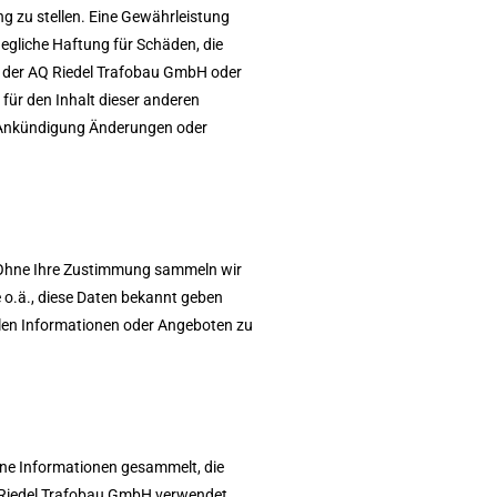
g zu stellen. Eine Gewährleistung
Jegliche Haftung für Schäden, die
it der AQ Riedel Trafobau GmbH oder
für den Inhalt dieser anderen
ge Ankündigung Änderungen oder
. Ohne Ihre Zustimmung sammeln wir
 o.ä., diese Daten bekannt geben
llen Informationen oder Angeboten zu
ine Informationen gesammelt, die
AQ Riedel Trafobau GmbH verwendet